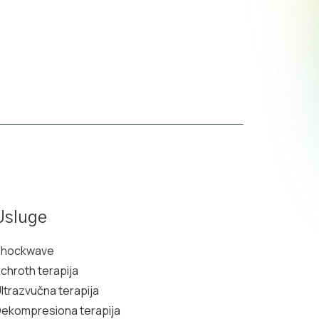
Usluge
Shockwave
chroth terapija
ltrazvučna terapija
ekompresiona terapija