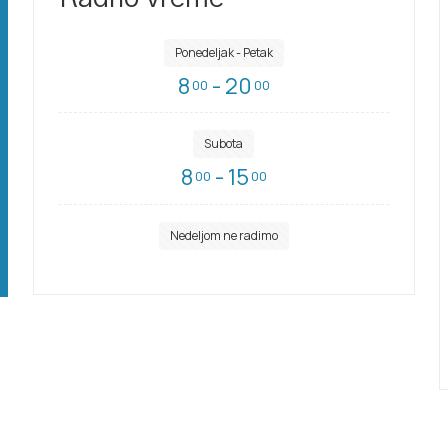
Ponedeljak - Petak
8
- 20
00
00
Subota
8
- 15
00
00
Nedeljom ne radimo