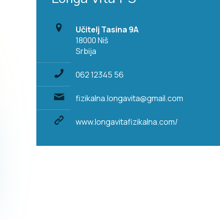
Učitelj Tasina 9A
18000 Niš
Srbija
062 12345 56
fizikalna.longavita@gmail.com
www.longavitafizikalna.com/